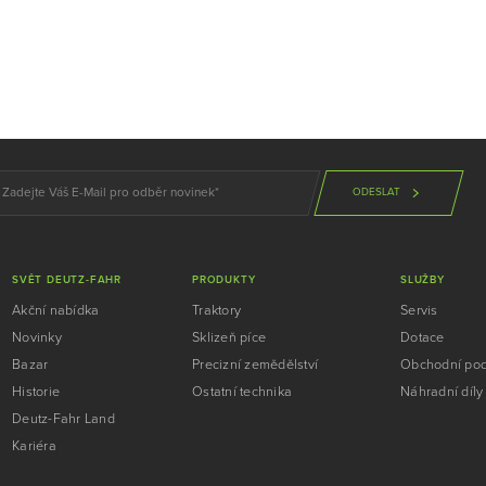
ODESLAT
SVĚT DEUTZ-FAHR
PRODUKTY
SLUŽBY
Akční nabídka
Traktory
Servis
Novinky
Sklizeň píce
Dotace
Bazar
Precizní zemědělství
Obchodní po
Historie
Ostatní technika
Náhradní díly
Deutz-Fahr Land
Kariéra