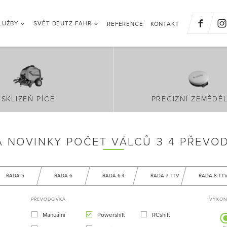
LUŽBY
SVĚT DEUTZ-FAHR
REFERENCE
KONTAKT
SKLIZEŇ PÍCE
PRECIZNÍ ZEMĚDĚL
A NOVINKY POČET VÁLCŮ 3 4 PŘEVO
ŘADA 5
ŘADA 6
ŘADA 6.4
ŘADA 7 TTV
ŘADA 8 TT
PŘEVODOVKA
VÝKON 
Manuální
Powershift
RCshift