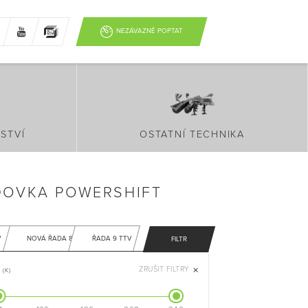
NEZÁVAZNĚ POPTAT
STVÍ
OSTATNÍ TECHNIKA
DOVKA POWERSHIFT
V
NOVÁ ŘADA 8
ŘADA 9 TTV
FILTR
ZRUŠIT FILTRY
(K)