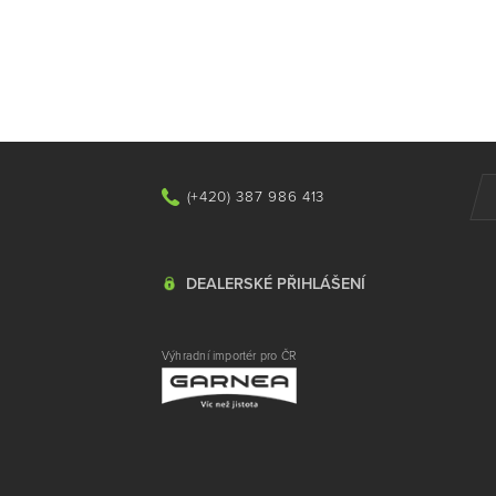
(+420) 387 986 413
DEALERSKÉ PŘIHLÁŠENÍ
Výhradní importér pro ČR