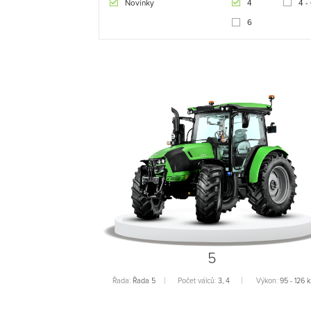
Novinky
4
4 -
6
5
Řada:
Řada 5
Počet válců:
3, 4
Výkon:
95 - 126 k