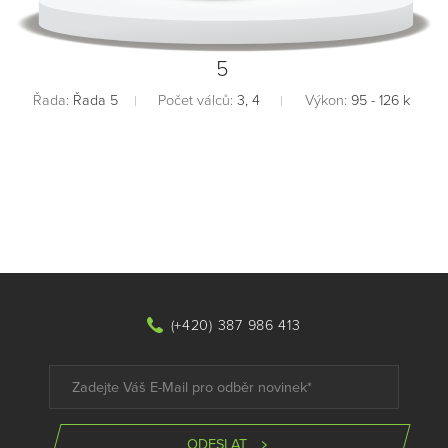
5
Řada:
Řada 5
Počet válců:
3, 4
Výkon:
95 - 126 k
(+420) 387 986 413
ODESLAT