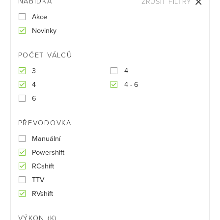
NABÍDKA
ZRUŠIT FILTRY
Akce
Novinky
POČET VÁLCŮ
3
4
4
4 - 6
6
PŘEVODOVKA
Manuální
Powershift
RCshift
TTV
RVshift
VÝKON (K)