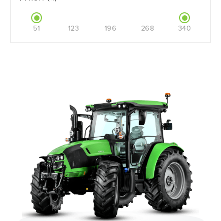
51
123
196
268
340