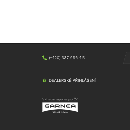
(+420) 387 986 413
DEALERSKÉ PŘIHLÁŠENÍ
Výhradní importér pro ČR