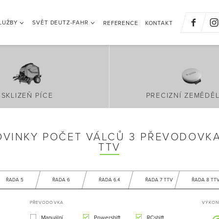
LUŽBY
SVĚT DEUTZ-FAHR
REFERENCE
KONTAKT
SKLIZEŇ PÍCE
PRECIZNÍ ZEMĚDĚL
OVINKY POČET VÁLCŮ 3 PŘEVODOVKA
TTV
ŘADA 5
ŘADA 6
ŘADA 6.4
ŘADA 7 TTV
ŘADA 8 TT
PŘEVODOVKA
VÝKON 
Manuální
Powershift
RCshift