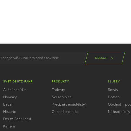
ODESLAT
SVĚT DEUTZ-FAHR
PRODUKTY
SLUŽBY
Akční nabídka
Traktory
Servis
Novinky
Sklizeň píce
Dotace
Bazar
Precizní zemědělství
Obchodní po
Historie
Ostatní technika
Náhradní díly
Deutz-Fahr Land
Kariéra