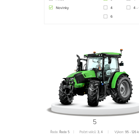
Novinky
4
4 -
6
5
Řada:
Řada 5
Počet válců:
3, 4
Výkon:
95 - 126 k