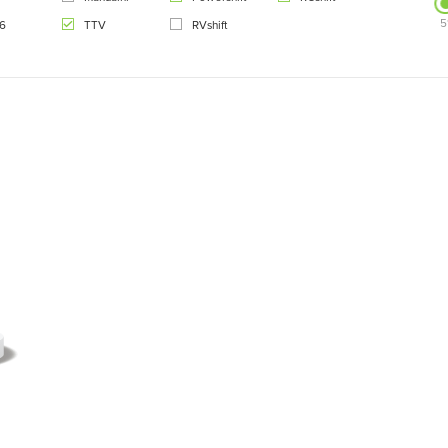
5
 6
TTV
RVshift