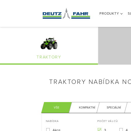
PRODUKTY
S
TRAKTORY
TRAKTORY NABÍDKA N
VŠE
KOMPAKTNÍ
SPECIÁLNÍ
NABÍDKA
POČET VÁLCŮ
Akce
3
4