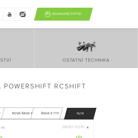
NEZÁVAZNĚ POPTAT
STVÍ
OSTATNÍ TECHNIKA
 POWERSHIFT RCSHIFT
V
NOVÁ ŘADA 8
ŘADA 9 TTV
FILTR
ZRUŠIT FILTRY
(K)