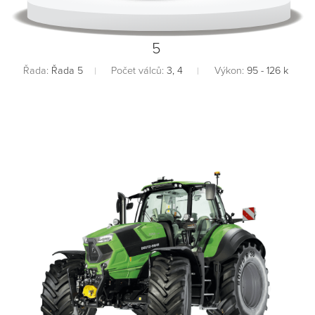
5
Řada:
Řada 5
Počet válců:
3, 4
Výkon:
95 - 126 k