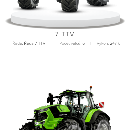
7 TTV
Řada:
Řada 7 TTV
Počet válců:
6
Výkon:
247 k