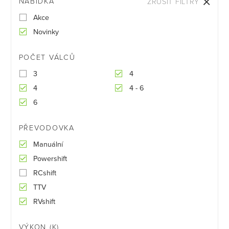
NABÍDKA
ZRUŠIT FILTRY
Akce
Novinky
POČET VÁLCŮ
3
4
4
4 - 6
6
PŘEVODOVKA
Manuální
Powershift
RCshift
TTV
RVshift
VÝKON (K)