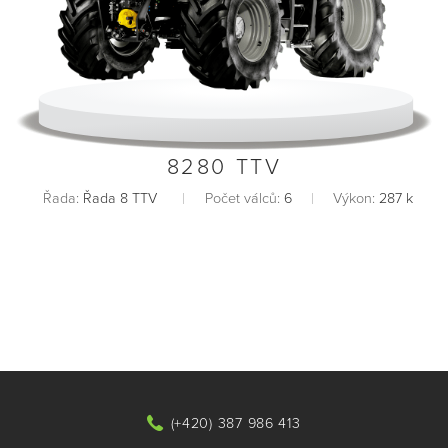
8280 TTV
Řada:
Řada 8 TTV
Počet válců:
6
Výkon:
287 k
(+420) 387 986 413