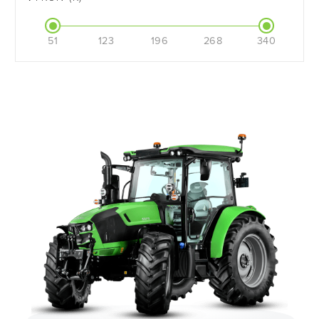
51
123
196
268
340