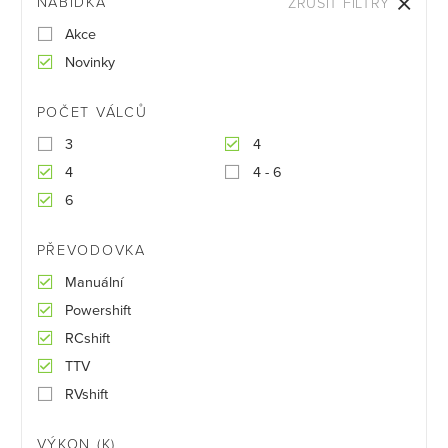
NABÍDKA
ZRUŠIT FILTRY
Akce
Novinky
POČET VÁLCŮ
3
4
4
4 - 6
6
PŘEVODOVKA
Manuální
Powershift
RCshift
TTV
RVshift
VÝKON (K)