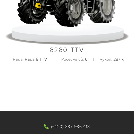
8280 TTV
Řada:
Řada 8 TTV
Počet válců:
6
Výkon:
287 k
(+420) 387 986 413