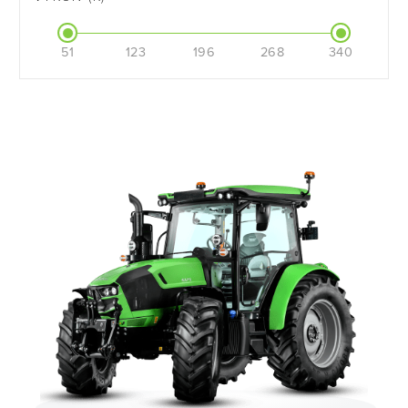
51
123
196
268
340