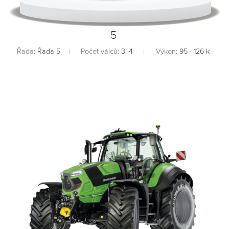
5
Řada:
Řada 5
Počet válců:
3, 4
Výkon:
95 - 126 k