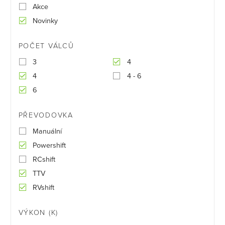
Akce
Novinky
POČET VÁLCŮ
3
4
4
4 - 6
6
PŘEVODOVKA
Manuální
Powershift
RCshift
TTV
RVshift
VÝKON (K)