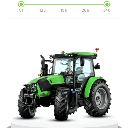
51
123
196
268
340