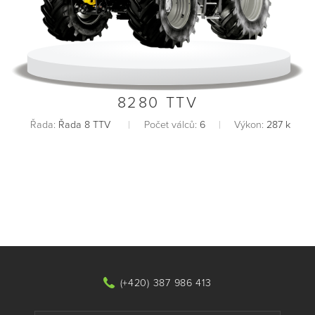
8280 TTV
Řada:
Řada 8 TTV
Počet válců:
6
Výkon:
287 k
(+420) 387 986 413