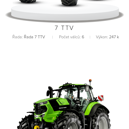
7 TTV
Řada:
Řada 7 TTV
Počet válců:
6
Výkon:
247 k