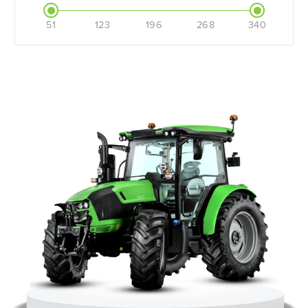
51
123
196
268
340