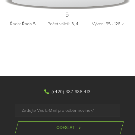
5
Řada:
Řada 5
Počet válců:
3, 4
Výkon:
95 - 126 k
(+420) 387 986 413
ODESLAT