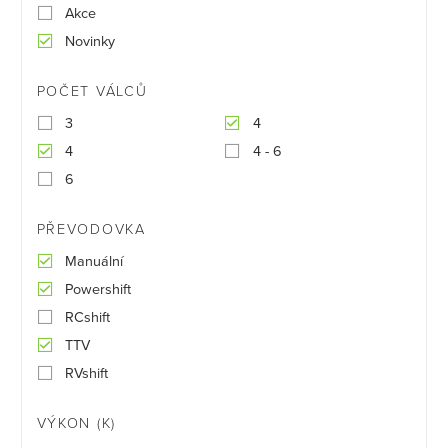
Akce
Novinky
POČET VÁLCŮ
3
4
4
4 - 6
6
PŘEVODOVKA
Manuální
Powershift
RCshift
TTV
RVshift
VÝKON (K)