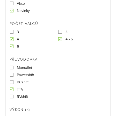
Akce
Novinky
POČET VÁLCŮ
3
4
4
4 - 6
6
PŘEVODOVKA
Manuální
Powershift
RCshift
TTV
RVshift
VÝKON (K)