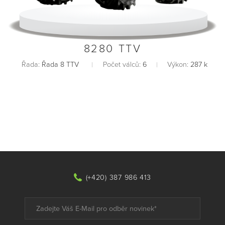
8280 TTV
Řada:
Řada 8 TTV
Počet válců:
6
Výkon:
287 k
(+420) 387 986 413