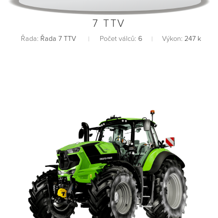
7 TTV
Řada:
Řada 7 TTV
Počet válců:
6
Výkon:
247 k