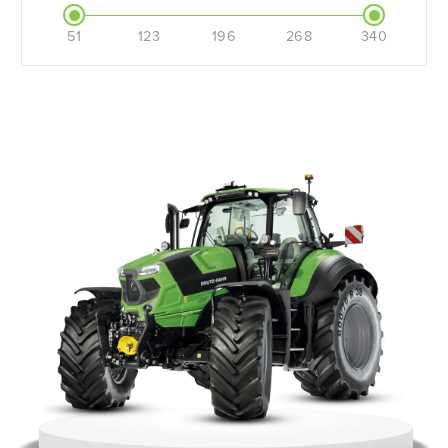
51
123
196
268
340