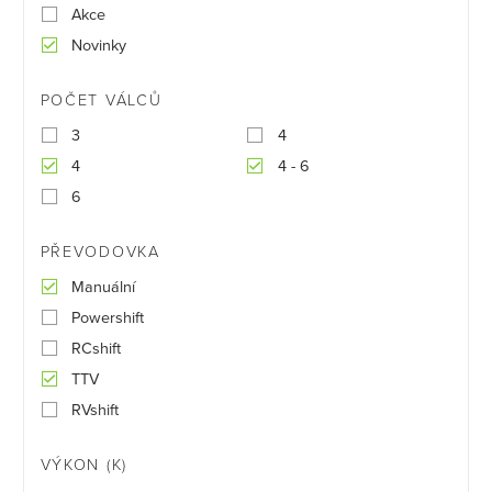
Akce
Novinky
POČET VÁLCŮ
3
4
4
4 - 6
6
PŘEVODOVKA
Manuální
Powershift
RCshift
TTV
RVshift
VÝKON (K)