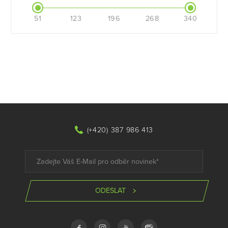
51
123
196
268
340
(+420) 387 986 413
ODESLAT