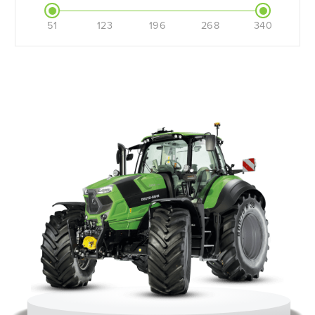
51
123
196
268
340