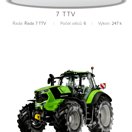
7 TTV
Řada:
Řada 7 TTV
Počet válců:
6
Výkon:
247 k