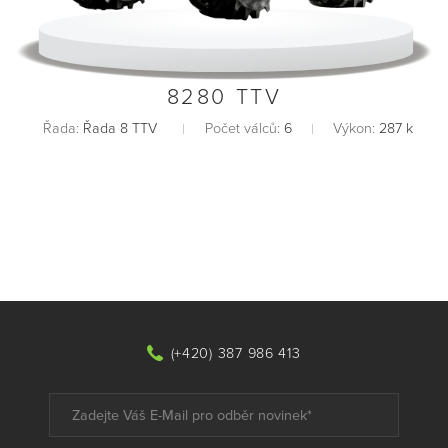
8280 TTV
Řada:
Řada 8 TTV
Počet válců:
6
Výkon:
287 k
(+420) 387 986 413