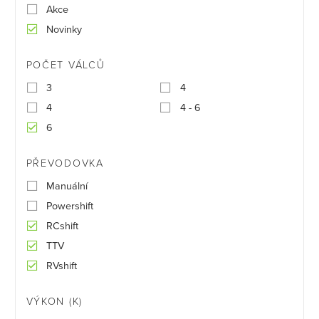
Akce
Novinky
POČET VÁLCŮ
3
4
4
4 - 6
6
PŘEVODOVKA
Manuální
Powershift
RCshift
TTV
RVshift
VÝKON (K)