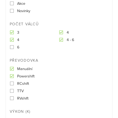
Akce
Novinky
POČET VÁLCŮ
3
4
4
4 - 6
6
PŘEVODOVKA
Manuální
Powershift
RCshift
TTV
RVshift
VÝKON (K)