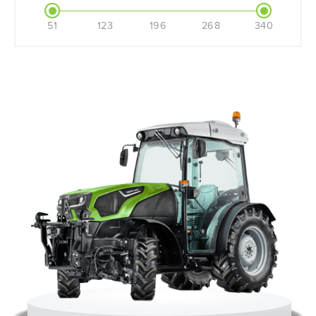
51
123
196
268
340