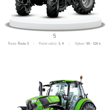
5
Řada:
Řada 5
Počet válců:
3, 4
Výkon:
95 - 126 k