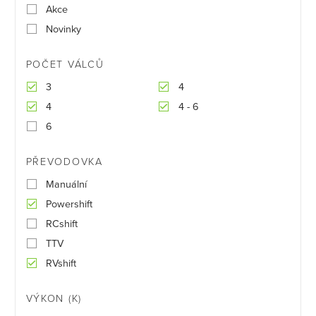
Akce
Novinky
POČET VÁLCŮ
3
4
4
4 - 6
6
PŘEVODOVKA
Manuální
Powershift
RCshift
TTV
RVshift
VÝKON (K)