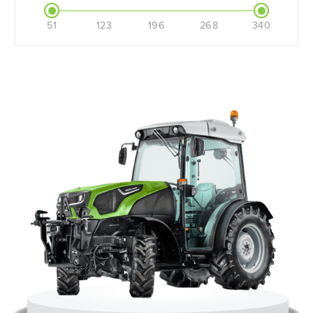
51
123
196
268
340