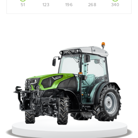
51
123
196
268
340