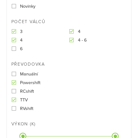
Novinky
POČET VÁLCŮ
3
4
4
4 - 6
6
PŘEVODOVKA
Manuální
Powershift
RCshift
TTV
RVshift
VÝKON (K)