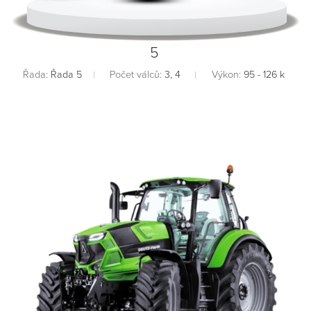
5
Řada:
Řada 5
Počet válců:
3, 4
Výkon:
95 - 126 k