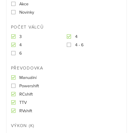
Akce
Novinky
POČET VÁLCŮ
3
4
4
4 - 6
6
PŘEVODOVKA
Manuální
Powershift
RCshift
TTV
RVshift
VÝKON (K)