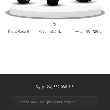
5
Řada:
Řada 5
Počet válců:
3, 4
Výkon:
95 - 126 k
(+420) 387 986 413