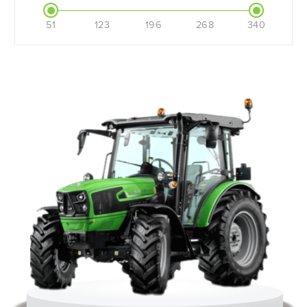
51
123
196
268
340