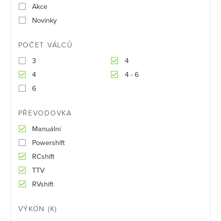
Akce
Novinky
POČET VÁLCŮ
3
4
4
4 - 6
6
PŘEVODOVKA
Manuální
Powershift
RCshift
TTV
RVshift
VÝKON (K)