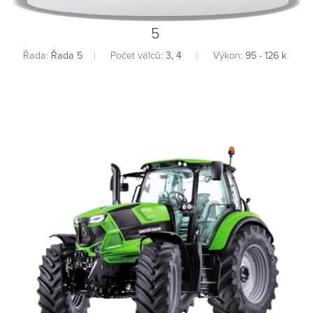
5
Řada:
Řada 5
Počet válců:
3, 4
Výkon:
95 - 126 k