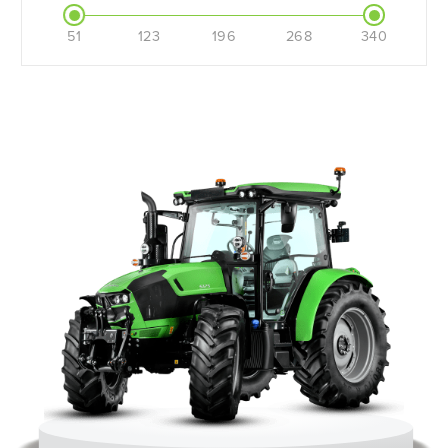
51
123
196
268
340