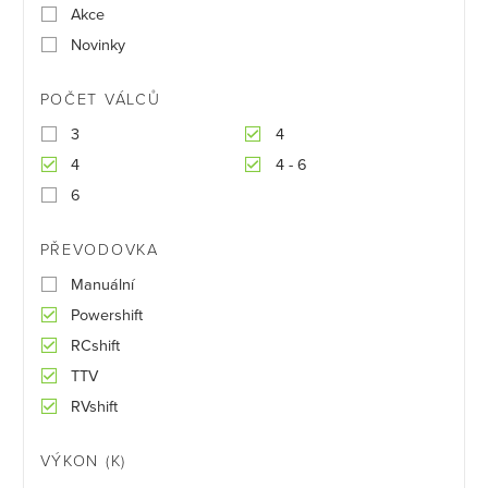
Akce
Novinky
POČET VÁLCŮ
3
4
4
4 - 6
6
PŘEVODOVKA
Manuální
Powershift
RCshift
TTV
RVshift
VÝKON (K)