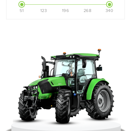
51
123
196
268
340