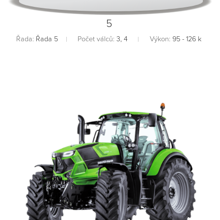
5
Řada:
Řada 5
Počet válců:
3, 4
Výkon:
95 - 126 k