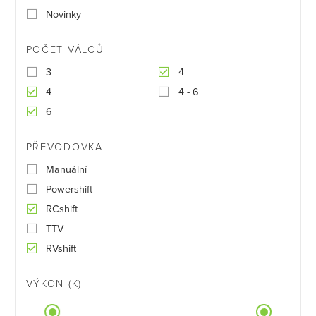
Novinky
POČET VÁLCŮ
3
4
4
4 - 6
6
PŘEVODOVKA
Manuální
Powershift
RCshift
TTV
RVshift
VÝKON (K)