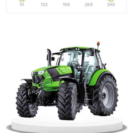
51
123
196
268
340