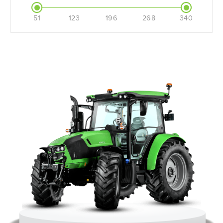
51
123
196
268
340