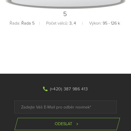
5
Řada:
Řada 5
Počet válců:
3, 4
Výkon:
95 - 126 k
(+420) 387 986 413
ODESLAT