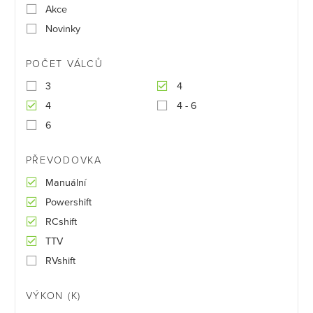
Akce
Novinky
POČET VÁLCŮ
3
4
4
4 - 6
6
PŘEVODOVKA
Manuální
Powershift
RCshift
TTV
RVshift
VÝKON (K)