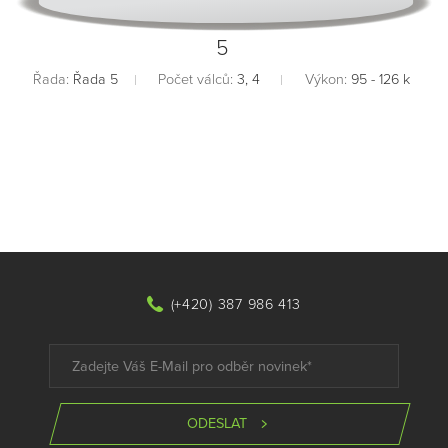
5
Řada:
Řada 5
Počet válců:
3, 4
Výkon:
95 - 126 k
(+420) 387 986 413
ODESLAT