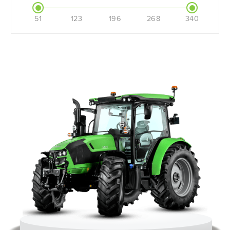
51
123
196
268
340