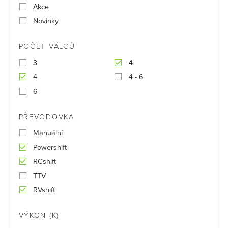
Akce
Novinky
POČET VÁLCŮ
3
4
4
4 - 6
6
PŘEVODOVKA
Manuální
Powershift
RCshift
TTV
RVshift
VÝKON (K)