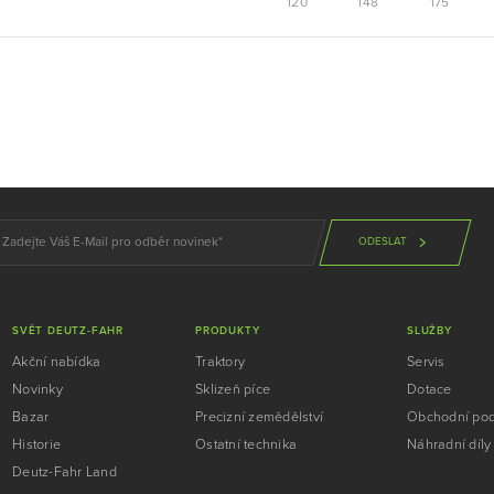
120
148
175
ODESLAT
SVĚT DEUTZ-FAHR
PRODUKTY
SLUŽBY
Akční nabídka
Traktory
Servis
Novinky
Sklizeň píce
Dotace
Bazar
Precizní zemědělství
Obchodní po
Historie
Ostatní technika
Náhradní díly
Deutz-Fahr Land