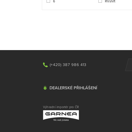
6
RVshift
(+420) 387 986 413
DEALERSKÉ PŘIHLÁŠENÍ
Výhradní importér pro ČR