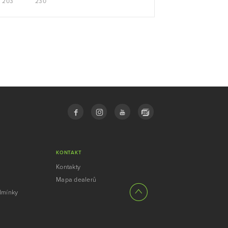
203
230
KONTAKT
Kontakty
Mapa dealerů
dmínky