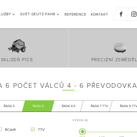
LUŽBY
SVĚT DEUTZ-FAHR
REFERENCE
KONTAKT
SKLIZEŇ PÍCE
PRECIZNÍ ZEMĚDĚL
A 6 POČET VÁLCŮ 4 - 6 PŘEVODOVKA
ŘADA 5
ŘADA 6
ŘADA 6.4
ŘADA 7 TTV
ŘADA 8 TT
VÝKON (K)
RCshift
TTV