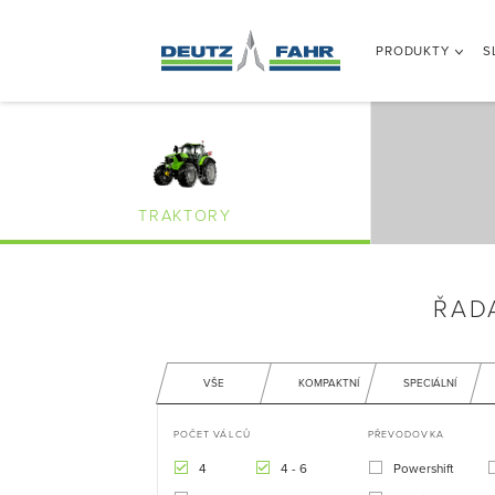
PRODUKTY
S
TRAKTORY
ŘAD
VŠE
KOMPAKTNÍ
SPECIÁLNÍ
POČET VÁLCŮ
PŘEVODOVKA
4
4 - 6
Powershift