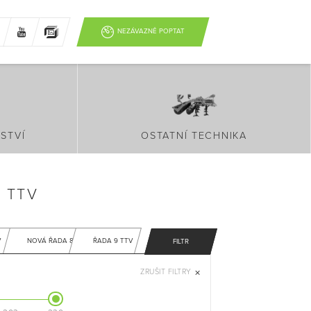
NEZÁVAZNĚ POPTAT
STVÍ
OSTATNÍ TECHNIKA
 TTV
V
NOVÁ ŘADA 8
ŘADA 9 TTV
FILTR
ZRUŠIT FILTRY