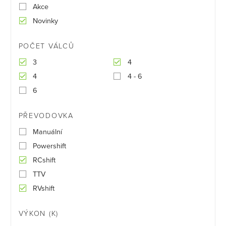
Akce
Novinky
POČET VÁLCŮ
3
4
4
4 - 6
6
PŘEVODOVKA
Manuální
Powershift
RCshift
TTV
RVshift
VÝKON (K)