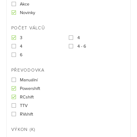
Akce
Novinky
POČET VÁLCŮ
3
4
4
4 - 6
6
PŘEVODOVKA
Manuální
Powershift
RCshift
TTV
RVshift
VÝKON (K)