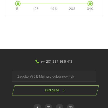
51
123
196
268
340
(+420) 387 986 413
ODESLAT