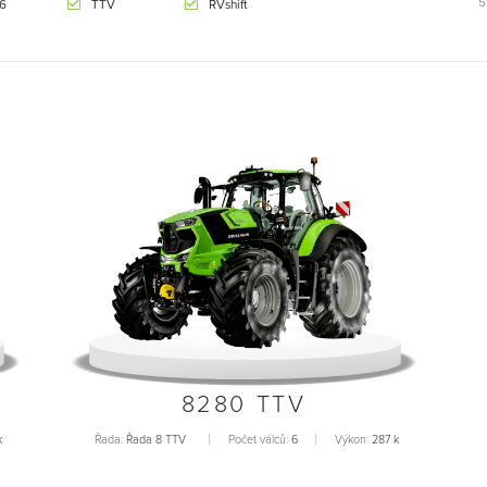
5
 6
TTV
RVshift
8280 TTV
k
Řada:
Řada 8 TTV
Počet válců:
6
Výkon:
287 k