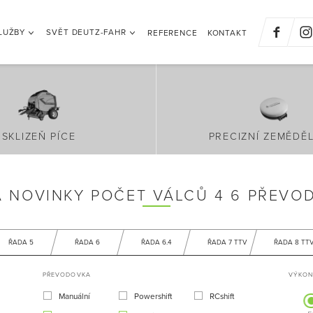
LUŽBY
SVĚT DEUTZ-FAHR
REFERENCE
KONTAKT
SKLIZEŇ PÍCE
PRECIZNÍ ZEMĚDĚL
 NOVINKY POČET VÁLCŮ 4 6 PŘEVO
ŘADA 5
ŘADA 6
ŘADA 6.4
ŘADA 7 TTV
ŘADA 8 TT
PŘEVODOVKA
VÝKON 
Manuální
Powershift
RCshift