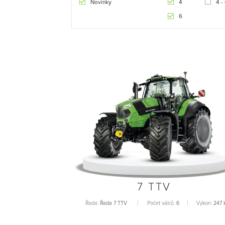
Novinky
4
4 -
6
7 TTV
Řada:
Řada 7 TTV
Počet válců:
6
Výkon:
247 