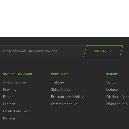
ODESLAT
SVĚT DEUTZ-FAHR
PRODUKTY
SLUŽBY
Akční nabídka
Traktory
Servis
Novinky
Sklizeň píce
Dotace
Bazar
Precizní zemědělství
Obchodní po
Historie
Ostatní technika
Náhradní díly
Deutz-Fahr Land
Kariéra