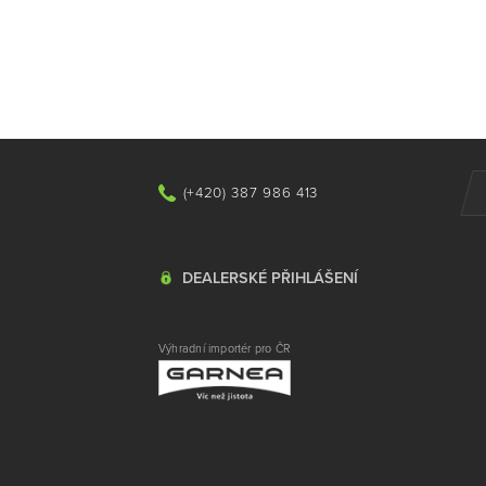
(+420) 387 986 413
DEALERSKÉ PŘIHLÁŠENÍ
Výhradní importér pro ČR