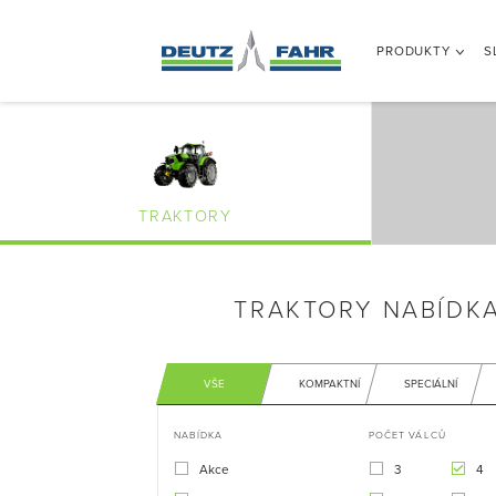
PRODUKTY
S
TRAKTORY
TRAKTORY NABÍDKA
VŠE
KOMPAKTNÍ
SPECIÁLNÍ
NABÍDKA
POČET VÁLCŮ
Akce
3
4