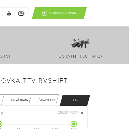
NEZÁVAZNĚ POPTAT
STVÍ
OSTATNÍ TECHNIKA
DOVKA TTV RVSHIFT
V
NOVÁ ŘADA 8
ŘADA 9 TTV
FILTR
ZRUŠIT FILTRY
(K)