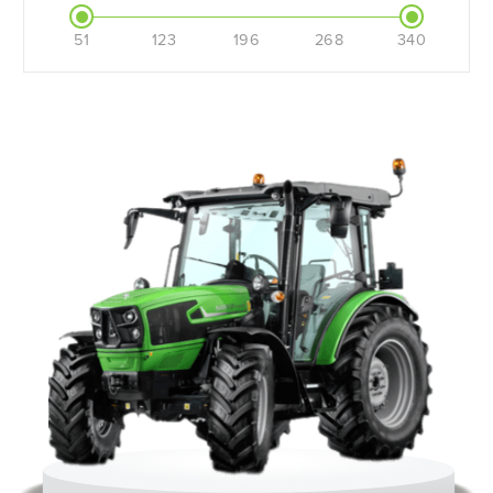
51
123
196
268
340