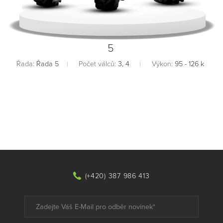
5
Řada:
Řada 5
Počet válců:
3, 4
Výkon:
95 - 126 k
(+420) 387 986 413