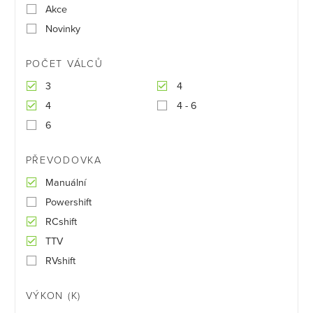
Akce
Novinky
POČET VÁLCŮ
3
4
4
4 - 6
6
PŘEVODOVKA
Manuální
Powershift
RCshift
TTV
RVshift
VÝKON (K)