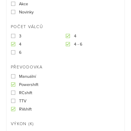
Akce
Novinky
POČET VÁLCŮ
3
4
4
4 - 6
6
PŘEVODOVKA
Manuální
Powershift
RCshift
TTV
RVshift
VÝKON (K)