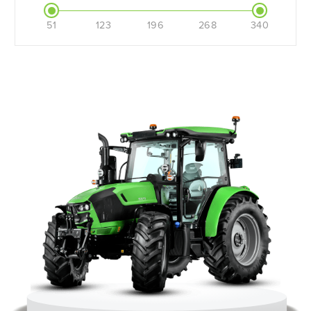
51
123
196
268
340