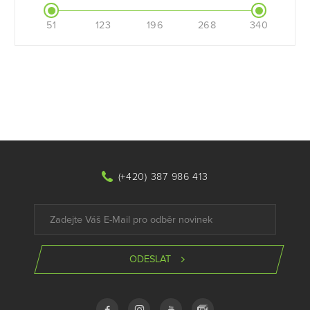
51
123
196
268
340
(+420) 387 986 413
ODESLAT