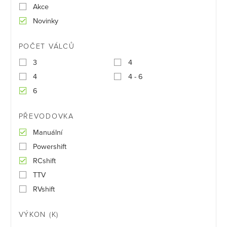
Akce
Novinky
POČET VÁLCŮ
3
4
4
4 - 6
6
PŘEVODOVKA
Manuální
Powershift
RCshift
TTV
RVshift
VÝKON (K)