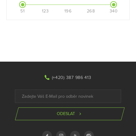
51
123
196
268
340
(+420) 387 986 413
ODESLAT