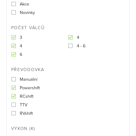
Akce
Novinky
POČET VÁLCŮ
3
4
4
4 - 6
6
PŘEVODOVKA
Manuální
Powershift
RCshift
TTV
RVshift
VÝKON (K)